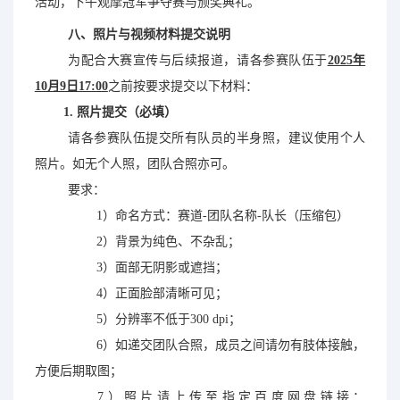
活动，下午观摩冠军争夺赛与颁奖典礼。
八、照片与视频材料提交说明
为配合大赛宣传与后续报道，请各参赛队伍于
2025年
10月9日17:00
之前按要求提交以下材料：
1. 照片提交（必填）
请各参赛队伍提交所有队员的半身照，建议使用个人
照片。如无个人照，团队合照
亦可。
要求：
1）命名方式：赛道-团队名称-队长（压缩包）
2）背景为纯色、不杂乱；
3）面部无阴影或遮挡；
4）正面脸部清晰可见；
5）分辨率不低于300 dpi；
6）如递交团队合照，成员之间请勿有肢体接触，
方便后期取图；
7）照片请上传至指定百度网盘链接：