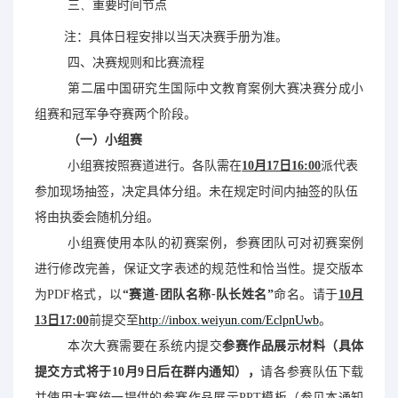
三
、
重要时间节点
注：具体日程安排以当天决赛手册为准。
四、决赛规则和比赛流程
第二届中国研究生国际中文教育案例大赛决赛分成小
组赛和冠军争夺赛两个阶段。
（一）小组赛
小组赛按照赛道进行。各队需在
10月17日16:00
派代表
参加现场抽签，决定具体分组。未在规定时间内抽签的队伍
将由执委会随机分组。
小组赛使用本队的初赛案例，参赛团队可对初赛案例
进行修改完善，保证文字表述的规范性和恰当性。提交版本
为
PDF
格式，以
“赛道
-
团队名称
-
队长姓名”
命名。
请于
10月
13日17:00
前提交至
http://inbox.weiyun.com/EclpnUwb
。
本次大赛需要在系统内提交
参赛作品展示材料（具体
提交方式将于
10月9日
后在群内通知），
请各参赛队伍下载
并使用大赛统一提供的参赛作品展示
PPT模
板（参见本通知