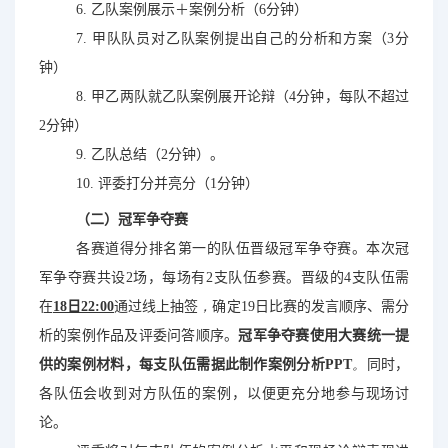
6. 乙
队案例展示＋案例分析（
6分钟
）
7. 甲
队队员对乙队案例提出自己的分析和方案（
3分
钟）
8.
甲乙两队就乙队案例展开论辩（
4分钟
，每队不超过
2分
钟）
9. 乙
队总结（
2分钟
）。
10. 评
委打分并亮分（
1分
钟）
（二）冠军争夺赛
各赛道得分排名第一的队伍晋级冠军争夺赛。
本次
冠
军争夺赛共设
2
场，每场有
2支
队伍参赛。晋级的
4支
队伍需
在
18日22:00
通过线上抽签
，
确定
19
日比赛的发言顺序、需分
析的案例作品及评委问答顺序。
冠军争夺赛使用大赛
统一
提
供的案例材料，
每支队伍需据此制作案例分析PPT
。
同时，
各队伍会收到对方队伍的案例
，以便更充分地参与现场讨
论。