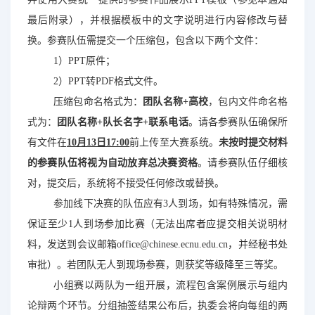
最后附录），并根据模板中的文字说明进行内容修改与替
换。参赛队伍需提交一个压缩包，包含以下两个文件：
1）PPT原件
；
2）PPT转PDF格式文件
。
压缩包命名格式为：
团队名称
+
高校
，包内文件命名格
式为：
团队名称
+
队长名字
+
联系电话
。请各参赛队伍确保所
有文件在
10月13日17:00
前上传至大赛系统。
未按时提交材料
的参赛队伍将视为自动放弃总决赛资格
。请参赛队伍仔细核
对，提交后，系统将不接受任何修改或替换。
参加线下决赛的队伍应有
3
人到场，如有特殊情况，需
保证至少
1
人到场参加比赛（无法出席者应提交相关说明材
料，发送到会议邮箱
office@chinese.ecnu.edu.cn，
并经秘书处
审批）。若团队无人到现场参赛，则获奖等级降至三等奖。
小组赛以两队为一组开展，流程包含案例展示与组内
论辩两个环节。分组抽签结果公布后，执委会将向每组的两