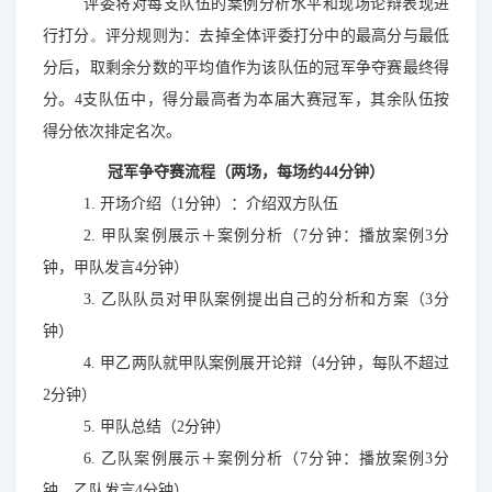
评委将对每支队伍的案例分析水平和现场论辩表现进
行打分
。
评分规则为：去掉全体评委打分中的最高分与最低
分后
，取剩余分数的平均值作为该队伍的冠军争夺赛最终得
分。
4支队伍中
，得分最高者为本届大赛冠军，其余队伍按
得分依次排定名次。
冠军争夺赛流程（两场，每场
约44
分
钟）
1. 开
场介绍（
1分钟）：
介绍双方队伍
2. 甲队案例展示＋案例分析（7分钟：播放案例3分
钟，甲队发言4分钟）
3. 乙队队员对甲队案例提出自己的分析和方案（3分
钟
）
4. 甲乙两队就甲队案例展开论辩（4分钟，每队不超过
2分钟）
5. 甲队总结（2分钟）
6. 乙队案例展示＋案例分析（7分钟：播放案例3分
钟，乙队发言4分钟）