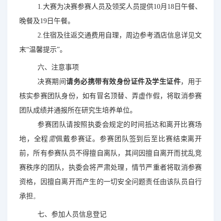
1.大赛为决赛参赛人员及领奖人员提供10月18日午餐、
晚餐及19日午餐。
2.住宿及往返交通费用自理，周边参考酒店信息详见文
账户申诉
找回密码
末“温馨提示”。
提交
六、注意事项
决赛期间
请务必携带有效身份证件及学生证件
，用于
立即注册 >
申请创建 >
核实参赛团队身份，如有冒名顶替、弄虚作假，将取消参赛
团队成绩并通报所在研究生培养单位。
参赛团队请按照执委会规定的时间抵达和离开比赛场
地，全程
需
佩戴参赛证。参赛团队签到后至比赛结束离开
前，所有参赛队员不得擅自离队，其间因擅自离开而扰乱竞
赛秩序的团队，执委会将严肃处理，情节严重者将取消参赛
资格，因擅自离开而产生的一切安全问题责任由该队员自行
承担
。
七、参加人员信息登记