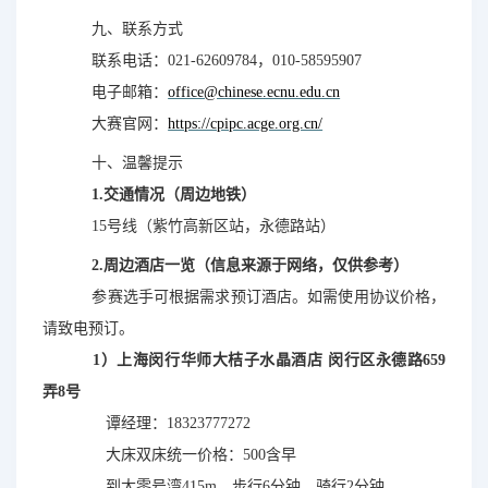
九、联系方式
联系电话：
021-62609784，010-58595907
电子邮箱：
office@chinese.ecnu.edu.cn
大赛官网：
https://cpipc.acge.org.cn/
十、温馨提示
1.交通情况（周边地铁）
15号线（紫竹高新区站，永德路站）
2.周边酒店一
览（信息来源于网络，仅供参考）
参赛选手可根据需求预订酒店。如需使用协议价格，
请致电预订。
1）上海闵行
华师大桔子水晶酒店
闵行区永德
路659
弄8号
谭经理：
18323777272
大床双床统
一价格：500含早
到
大零号湾415m，步行6分钟，骑行2分钟