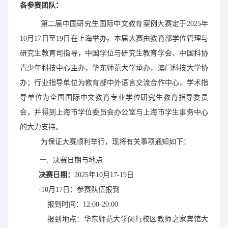
各参赛团队：
第二届中国研究生国际中文教育案例大赛定于2025年
10
月
17
日至
19
日
在上海
举办。本届大赛由教育部学位管理与
研究生教育司指导，中国学位与研究生教育学会、中国科协
青少年科技中心主办，华东师范大学承办，澳门科技大学协
办；行业指导单位为教育部中外语言交流合作中心，学术指
导单位为全国国际中文教育专业学位研究生教育指导委员
会，
并得到上
海市学位委员会办公室
与上
海市学生事务中
心
的大力支持。
为保证
大赛顺利举行，现将有关事项通知如下：
一、
决赛日期与地点
决赛日期：
2025
年
10
月
17-19
日
·
10
月
17
日：参赛队伍报到
报到
时间：
12:00-20:00
报到地点：华东师范大学闵行校区教师之家宾馆大