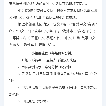
支队伍分别提供对方的案例，供各队在论辩环节使用。
小组赛
5位
评委对每支队伍的案例文本和现场论辩表现
分别打分，取平均
后即为
该队伍的小组赛成绩。
根据小组赛成绩确定一等奖
18
名（“智慧中文”赛道
7
名
，“中文＋”和“故事中文”各
5名
，“海外本土”赛道
1名
）；
二等奖
52名
（“智慧中文”赛道
21名
，“中文＋”和“故事中文”
各
15名
，“海外本土”赛道
1名
）。
小组赛流程（每场约
32分
钟）
1.
开场（
1
分钟）：主持人介绍双方队伍
2.
甲队案例展示＋案例分析（
6分
钟）
3.
乙队队员对甲队案例提出自己的分析和方案（
3
分
钟）
4.
甲乙两队就甲队案例展开论辩（
4
分钟，每队不超过
2
分钟）
5.
甲队总结（
2分
钟）