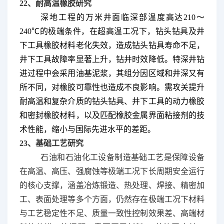
22、耐高温橡胶研究
深地工程的万米井面临深部温度高达210～
240℃的极端条件，在超高温工况下，钻头钻具及井
下工具橡胶材料老化失效，造成钻头钻具寿命不足，
井下工具故障率显著上升，钻井时效降低。特深井钻
进过程中会采用油基泥浆，其组分因区域和井深又有
所不同，对橡胶可靠性也造成不良影响。需攻关提升
耐高温和复杂介质的钻头钻具、井下工具的动力橡胶
和密封橡胶材料，以及匹配橡胶金属界面粘接剂的技
术性能，缩小与国际先进水平的差距。
23、基础工艺研究
石油和石油化工设备制造基础工艺是保障设备
在高温、高压、强腐蚀等极端工况下长周期安全运行
的核心支撑，涵盖冶炼锻造、热处理、焊接、精密加
工、表面处理等多个方面，仍然存在极端工况下材料
与工艺稳定性不足、质量一致性控制效果差、高端材