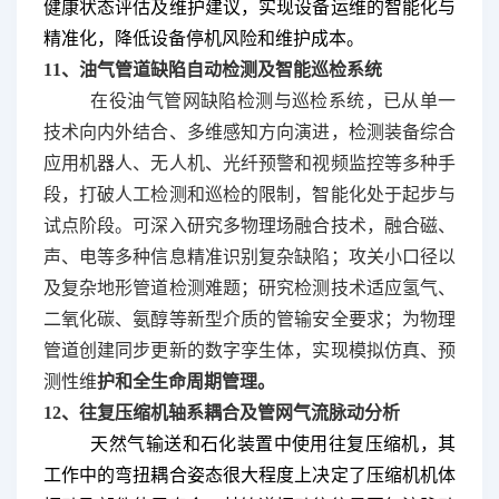
健康状态评估及维护建议，实现设备运维的智能化与
精准化，降低设备停机风险和维护成本。
11、油气管道缺陷自动检测及智能巡检系统
在役油气管网缺陷检测与巡检系统，已从单一
技术向内外结合、多维感知方向演进，检测装备综合
应用机器人、无人机、光纤预警和视频监控等多种手
段，打破人工检测和巡检的限制，智能化处于起步与
账号
试点阶段。可深入研究多物理场融合技术，融合磁、
声、电等多种信息精准识别复杂缺陷；攻关小口径以
及复杂地形管道检测难题；研究检测技术适应氢气、
密码
二氧化碳、氨醇等新型介质的管输安全要求；为物理
管道创建同步更新的数字孪生体，实现模拟仿真、预
测性维
护和全生命周期管理。
账户申诉
找回密码
12、往复压缩机轴系耦合及管网气流脉动分析
提交
天然气输送和石化装置中使用往复压缩机，其
工作中的弯扭耦合姿态很大程度上决定了压缩机机体
立即注册 >