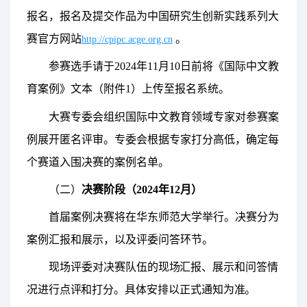
报名，报名及提交作品为中国研究生创新实践系列大
赛官方网站
。
http://cpipc.acge.org.cn
参赛选手请于
2
024
年
11
月
10
日前将《国际中文教
育案例》文本（附件
1
）上传至报名系统。
大赛专委会组织国际中文教育领域专家对参赛案
例展开
匿名
评审。
专委会根据专家打分高低，确定每
个赛道入围决赛的案例名单。
（
二
）
决赛
阶段（2024年12月）
首届案例决赛将在华东师范大学举行。决赛分为
案例汇报和展示，以及评委问答环节。
现场评委对决赛
队伍的现场汇报
、
展示
和问答
情
况进行点评和打分。具体安排以正式通知为准
。