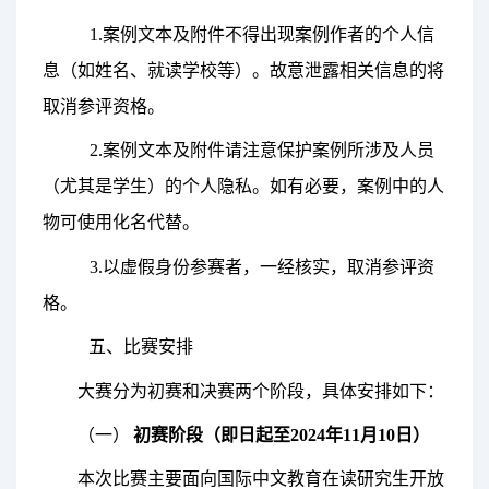
1
.
案例文本及附件不得出现案例作者的个人信
密码
息（如姓名、就读学校等）。故意泄露相关信息的将
取消参评资格。
2
.
案例文本及附件请注意保护案例所涉及人员
账户申诉
找回密码
（尤其是学生）的个人隐私。如有必要，案例中的人
提交
物可使用化名代替。
立即注册 >
3.
以虚假身份参赛者，一经核实，取消参评资
申请创建 >
格。
五、比赛安排
大赛分为初赛和决赛两个阶段，具体安排如下：
（一）
初赛阶段（即日起至2024年11月10日）
本次比赛
主要
面向
国际中文教育在读
研究生开放