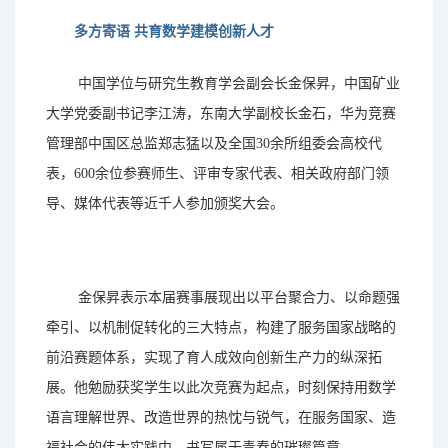
多方寄语
共育数学建模创新人才
中国学位与研究生教育学会副会长金保昇，中国矿业
大学党委副书记李江涛，东南大学副校长金石，华为竞赛
管理部中国区总监郑志猛以及全国
30余所组委会高校代
表，600余位参赛师生、评审专家代表、相关政府部门领
导、媒体代表等近千人参加颁奖大会。
金保昇表示本届赛事展现出以平台聚合力、以命题强
牵引、以机制促转化的三大特点，构建了服务国家战略的
前沿赛题体系，实现了育人成效向创新生产力的纵深拓
展。他勉励获奖学生以此次竞赛为起点，时刻保持用数学
语言理解世界、改造世界的热忱与锐气，在服务国家、造
福社会的伟大实践中，书写属于青春的璀璨篇章。