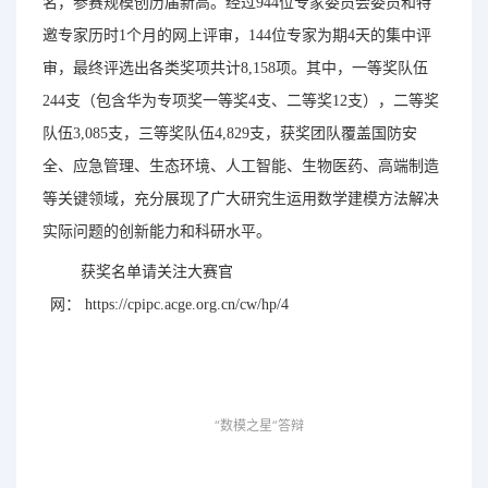
名，参赛规模创历届新高。经过944位专家委员会委员和特
邀专家历时1个月的网上评审，144位专家为期4天的集中评
审，最终评选出各类奖项共计8,158项。其中，一等奖队伍
244支（包含华为专项奖一等奖4支、二等奖12支），二等奖
队伍3,085支，三等奖队伍4,829支，获奖团队覆盖国防安
全、应急管理、生态环境、人工智能、生物医药、高端制造
等关键领域，充分展现了
广大研究生运用数学建模方法解决
实际问题的创新能力和科研水平。
获奖名单请关注大赛官
网：
https://cpipc.acge.org.cn/cw/hp/4
“数模之星”答辩