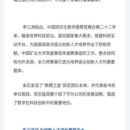
账号
李江涛指出，中国研究生数学建模竞赛办赛二十二年
密码
来，瞄准世界科技前沿，面向国家重大需求，搭建科研互
动平台，为我国高层次拔尖创新人才培养作出了积极贡
献。中国矿业大学高度重视本届赛事组织工作，整合协同
校内外资源，全力将赛事打造为培养拔尖创新人才的重要
账户申诉
找回密码
载体。
提交
金石宣读了
“数模之星”获奖团队名单，并代表秘书处
立即注册 >
申请创建 >
单位致辞。郑志猛简要介绍了华为公司的发展战略，强调
了数学在科技创新中的重要地位。