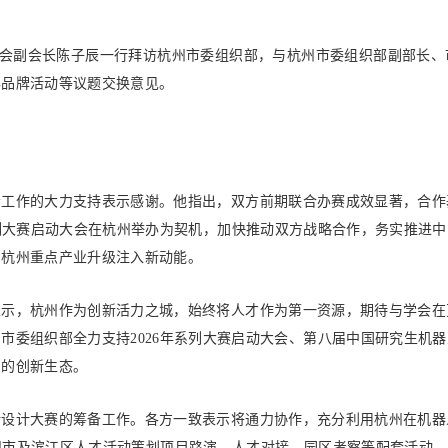
学会副会长陈子辰一行拜访杭州市委组织部，
与杭州市委组织部副部长、
办品牌活动
等议题交换意见。
会工作的大力支持表示感谢。他指出，双方前期联合办赛成效显著，合作
系列大赛启动大会在杭州举办为契机，加快推动双方战略合作，务实推进
为杭州重点产业升级注入新动能。
账号
表示，杭州作为创新活力之城，始终将人才作为第一资源，期待与学会在
市委组织部全力支持2026年系列大赛启动大会、第八届中国研究生机
密码
州的创新生态。
新设计大赛的筹备工作。各方一致表示将通力协作，充分利用杭州在机器
市及滨江区人才活动策划项目路演、人才对接、园区考察等配套活动，